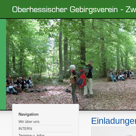
Navigation
Einladunge
Wir über uns
INTERN
Termine u. Infos