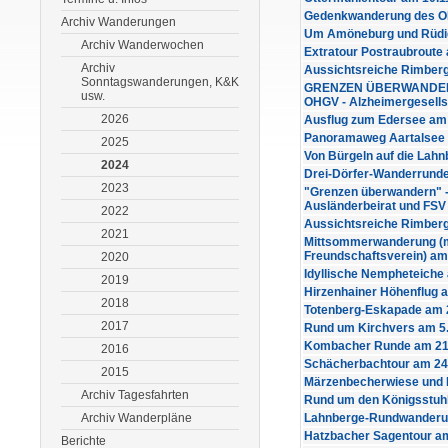
Gedenkwanderung des OH
Archiv Wanderungen
Um Amöneburg und Rüdi
Archiv Wanderwochen
Extratour Postraubroute
Archiv
Aussichtsreiche Rimberg
Sonntagswanderungen, K&K
GRENZEN ÜBERWANDERN 
usw.
OHGV - Alzheimergesells
2026
Ausflug zum Edersee am
Panoramaweg Aartalsee 
2025
Von Bürgeln auf die Lah
2024
Drei-Dörfer-Wanderrunde
2023
"Grenzen überwandern" 
Ausländerbeirat und FSV
2022
Aussichtsreiche Rimberg
2021
Mittsommerwanderung (m
Freundschaftsverein) am
2020
Idyllische Nempheteiche
2019
Hirzenhainer Höhenflug 
2018
Totenberg-Eskapade am 
2017
Rund um Kirchvers am 5
Kombacher Runde am 21
2016
Schächerbachtour am 24
2015
Märzenbecherwiese und 
Archiv Tagesfahrten
Rund um den Königsstuhl 
Archiv Wanderpläne
Lahnberge-Rundwanderun
Hatzbacher Sagentour a
Berichte