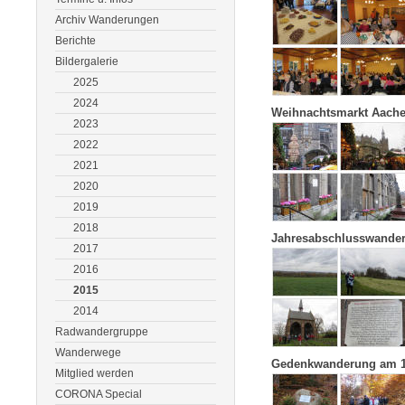
Archiv Wanderungen
Berichte
Bildergalerie
2025
2024
Weihnachtsmarkt Aach
2023
2022
2021
2020
2019
2018
Jahresabschlusswande
2017
2016
2015
2014
Radwandergruppe
Wanderwege
Gedenkwanderung am 1
Mitglied werden
CORONA Special