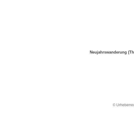
Neujahrswanderung (T
© Urheberrec